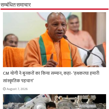
b
s
t
g
l
L
e
सम्बंधित समाचार
o
A
e
r
i
o
p
r
a
n
k
p
m
k
CM योगी ने बुनकरों का किया सम्मान, कहा- ‘हथकरघा हमारी
सांस्कृतिक पहचान’
August 7, 2026