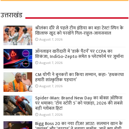
उत्तराखंड
श्रीलंका दौरे से पहले टीम इंडिया का बड़ा टेस्ट! स्पिन के
खिलाफ खुद को परखेंगे गिल-राहुल-जायसवाल
August 7, 2026
ऑनलाइन खरीदारी में ‘डार्क पैटर्न’ पर CCPA का
शिकंजा, IndiGo-Zepto समेत 9 प्लेटफॉर्म पर जुर्माना
August 7, 2026
CM योगी ने बुनकरों का किया सम्मान, कहा- ‘हथकरघा
हमारी सांस्कृतिक पहचान’
August 7, 2026
Spider-Man: Brand New Day का बॉक्स ऑफिस
पर धमाका: ‘टॉय स्टोरी 5’ को पछाड़ा, 2026 की सबसे
बड़ी ग्लोबल हिट!
August 7, 2026
Bigg Boss 20 का नया टीज़र आउट: सलमान खान के
‘तथास्तु’ और ‘वरदान’ ने बढ़ाया सस्पेंस, जानें क्या होगी