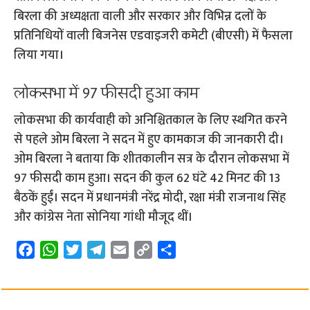
बिरला की अध्यक्षता वाली और सरकार और विभिन्न दलों के
प्रतिनिधियों वाली बिजनेस एडवाइजरी कमेटी (बीएसी) में फैसला
लिया गया।
लोकसभा में 97 फीसदी हुआ काम
लोकसभा की कार्यवाही को अनिश्चितकाल के लिए स्थगित करने
से पहले ओम बिरला ने सदन में हुए कामकाज की जानकारी दी।
ओम बिरला ने बताया कि शीतकालीन सत्र के दौरान लोकसभा में
97 फीसदी काम हुआ। सदन की कुल 62 घंटे 42 मिनट की 13
बैठकें हुईं। सदन में प्रधानमंत्री नरेंद्र मोदी, रक्षा मंत्री राजनाथ सिंह
और कांग्रेस नेता सोनिया गांधी मौजूद थीं।
F
W
T
T
E
C
S
a
h
w
e
m
o
h
c
a
i
l
a
p
a
e
t
t
e
i
y
r