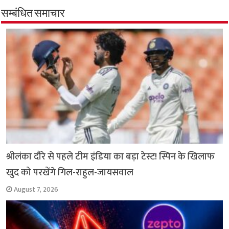
b
s
t
g
l
L
e
सम्बंधित समाचार
o
A
e
r
i
o
p
r
a
n
k
p
m
k
श्रीलंका दौरे से पहले टीम इंडिया का बड़ा टेस्ट! स्पिन के खिलाफ
खुद को परखेंगे गिल-राहुल-जायसवाल
August 7, 2026