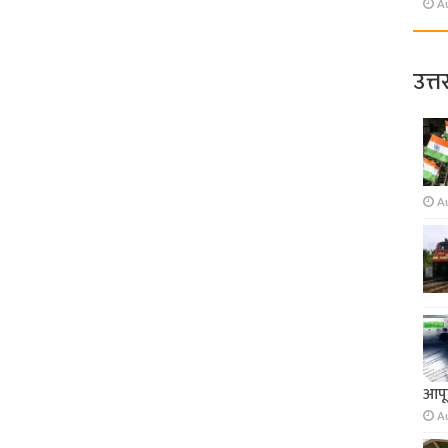
A
उत्त
A
आपूर
A