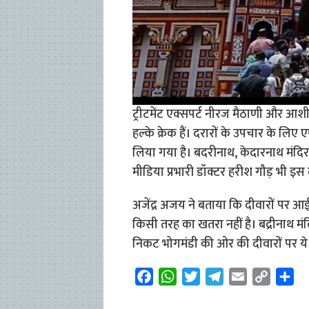
ट्रीटमेंट एक्सपर्ट नीरज मैठाणी और आशी
हल्के क्रेक हैं। दरारों के उपचार के ल
लिया गया है। बदरीनाथ, केदारनाथ मंदिर
मीडिया प्रभारी डॉक्टर हरीश गौड़ भी 
अजेंद्र अजय ने बताया कि दीवारों पर आ
किसी तरह का खतरा नहीं है। बद्रीनाथ मंदि
निकट भोगमंडी की ओर की दीवारों पर ये हल्क
F
W
T
T
E
C
S
a
h
w
e
m
o
h