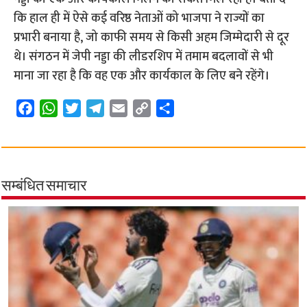
कि हाल ही में ऐसे कई वरिष्ठ नेताओं को भाजपा ने राज्यों का
प्रभारी बनाया है, जो काफी समय से किसी अहम जिम्मेदारी से दूर
थे। संगठन में जेपी नड्डा की लीडरशिप में तमाम बदलावों से भी
माना जा रहा है कि वह एक और कार्यकाल के लिए बने रहेंगे।
F
W
T
T
E
C
S
a
h
w
e
m
o
h
c
a
i
l
a
p
a
e
t
t
e
i
y
r
b
s
t
g
l
L
e
सम्बंधित समाचार
o
A
e
r
i
o
p
r
a
n
k
p
m
k