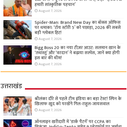
हमारी सांस्कृतिक पहचान’
August 7, 2026
Spider-Man: Brand New Day का बॉक्स ऑफिस
पर धमाका: ‘टॉय स्टोरी 5’ को पछाड़ा, 2026 की सबसे
बड़ी ग्लोबल हिट!
August 7, 2026
Bigg Boss 20 का नया टीज़र आउट: सलमान खान के
‘तथास्तु’ और ‘वरदान’ ने बढ़ाया सस्पेंस, जानें क्या होगी
इस बार की थीम!
August 7, 2026
उत्तराखंड
श्रीलंका दौरे से पहले टीम इंडिया का बड़ा टेस्ट! स्पिन के
खिलाफ खुद को परखेंगे गिल-राहुल-जायसवाल
August 7, 2026
ऑनलाइन खरीदारी में ‘डार्क पैटर्न’ पर CCPA का
शिकंजा, IndiGo-Zepto समेत 9 प्लेटफॉर्म पर जुर्माना