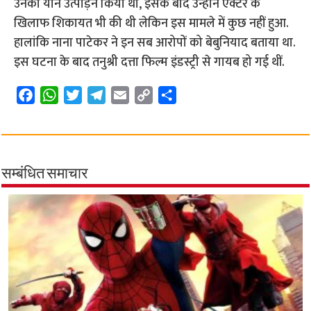
उनका यौन उत्पीड़न किया था, इसके बाद उन्होंने एक्टर के
खिलाफ शिकायत भी की थी लेकिन इस मामले में कुछ नहीं हुआ.
हालांकि नाना पाटेकर ने इन सब आरोपों को बेबुनियाद बताया था.
इस घटना के बाद तनुश्री दत्ता फिल्म इंडस्ट्री से गायब हो गई थीं.
F
W
T
T
E
C
S
a
h
w
e
m
o
h
c
a
i
l
a
p
a
e
t
t
e
i
y
r
b
s
t
g
l
L
e
सम्बंधित समाचार
o
A
e
r
i
o
p
r
a
n
k
p
m
k