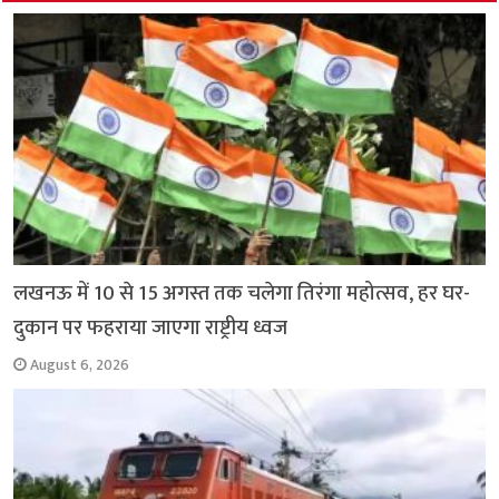
o
p
r
a
n
k
p
m
k
लखनऊ में 10 से 15 अगस्त तक चलेगा तिरंगा महोत्सव, हर घर-
दुकान पर फहराया जाएगा राष्ट्रीय ध्वज
August 6, 2026