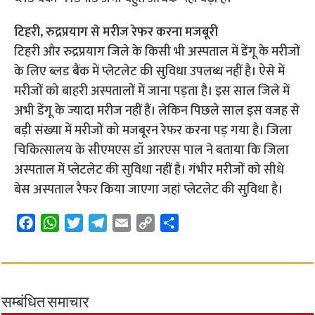
टिहरी, रुद्रप्रयाग से मरीज रेफर करना मजबूरी
टिहरी और रुद्रप्रयाग जिले के किसी भी अस्पताल में डेंगू के मरीजों
के लिए ब्लड बैंक में प्लेटलेट की सुविधा उपलब्ध नहीं है। ऐसे में
मरीजों को बाहरी अस्पतालों में जाना पड़ता है। इस साल जिले में
अभी डेंगू के ज्यादा मरीज नहीं हैं। लेकिन पिछले साल इस वजह से
बड़ी संख्या में मरीजों को मजबूरन रेफर करना पड़ गया है। जिला
चिकित्सालय के सीएमएस डॉ आरएस पाल ने बताया कि जिला
अस्पताल में प्लेटलेट की सुविधा नहीं है। गंभीर मरीजों को सीधे
बेस अस्पताल रैफर किया जाएगा जहां प्लेटलेट की सुविधा है।
F
W
T
T
E
C
S
a
h
w
e
m
o
h
c
a
i
l
a
p
a
e
t
t
e
i
y
r
b
s
t
g
l
L
e
सम्बंधित समाचार
o
A
e
r
i