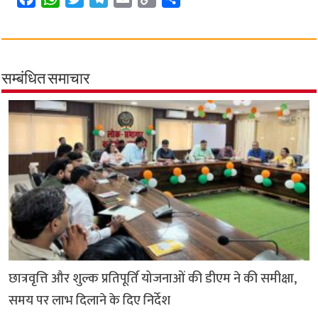
a
h
w
e
m
o
h
c
a
i
l
a
p
a
e
t
t
e
i
y
r
b
s
t
g
l
L
e
सम्बंधित समाचार
o
A
e
r
i
o
p
r
a
n
k
p
m
k
छात्रवृत्ति और शुल्क प्रतिपूर्ति योजनाओं की डीएम ने की समीक्षा,
समय पर लाभ दिलाने के दिए निर्देश