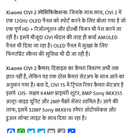
Xiaomi CIVI 2 स्पेसिफिकेशन्स:
जिसके साथ साथ, CIVI 2 में
एक 120Hz OLED पैनल को स्पोर्ट करने के लिए बोला गया है जो
एक पूर्ण HD + रिज़ॉल्यूशन और डॉल्बी विजन भी पेश करने जा
रही है। इसमें मौजूदा CIVI मॉडल की तरह ही कर्व्ड AMOLED
पैनल भी दिया जा रहा है। OLED पैनल में सुरक्षा के लिए
फिंगरप्रिंट स्कैनर की सुविधा भी दी जा रही है।
Xiaomi CIVI 2 कैमरा:
डिवाइस का कैमरा विवरण अभी तक
ज्ञात नहीं है, लेकिन यह एक ठोस कैमरा सेटअप के साथ आने का
अनुमान गया है। बता दें, CIVI 1S में ट्रिपल रियर कैमरा सेटअप है
इसमें OIS- सक्षम 64MP प्राइमरी शूटर, 8MP Sony IMX355
अल्ट्रा-वाइड यूनिट और 2MP मैक्रो सेंसर शामिल है। आगे की
तरफ, इसमें 32MP Sony IMX616 स्नैपर ऑटोफोकस और
डुअल सॉफ्ट लाइट के साथ दिया जा रहा है।
F
W
T
T
E
C
S