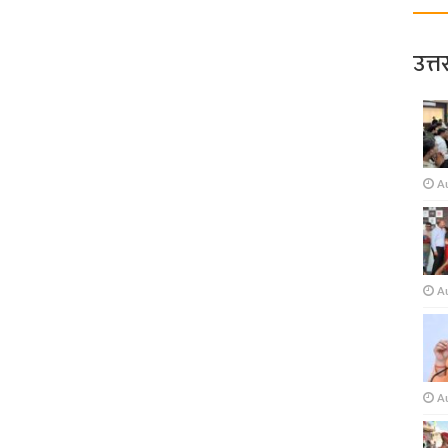
उत्त
A
A
A