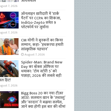
जायसवाल
ugust 7, 2026
ऑनलाइन खरीदारी में ‘डार्क
पैटर्न’ पर CCPA का शिकंजा,
IndiGo-Zepto समेत 9
प्लेटफॉर्म पर जुर्माना
ugust 7, 2026
CM योगी ने बुनकरों का किया
सम्मान, कहा- ‘हथकरघा हमारी
सांस्कृतिक पहचान’
August 7, 2026
Spider-Man: Brand New
Day का बॉक्स ऑफिस पर
धमाका: ‘टॉय स्टोरी 5’ को
पछाड़ा, 2026 की सबसे बड़ी
बल हिट!
ugust 7, 2026
Bigg Boss 20 का नया टीज़र
आउट: सलमान खान के ‘तथास्तु’
और ‘वरदान’ ने बढ़ाया सस्पेंस,
जानें क्या होगी इस बार की थीम!