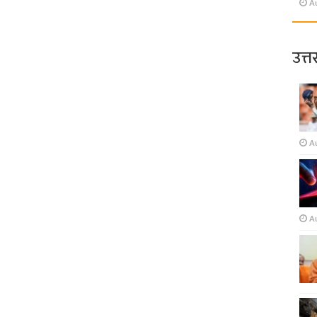
A
उत्त
A
A