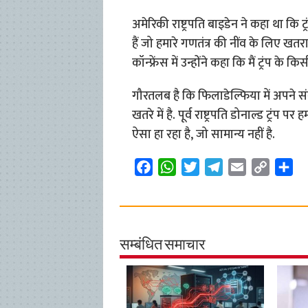
अमेरिकी राष्ट्रपति बाइडेन ने कहा था कि
हैं जो हमारे गणतंत्र की नींव के लिए खतर
कॉन्फ्रेंस में उन्होंने कहा कि मैं ट्रंप 
गौरतलब है कि फिलाडेल्फिया में अपने 
खतरे में है. पूर्व राष्ट्रपति डोनाल्ड ट्रं
ऐसा हा रहा है, जो सामान्य नहीं है.
F
W
T
T
E
C
S
a
h
w
e
m
o
h
c
a
i
l
a
p
a
e
t
t
e
i
y
r
b
s
t
g
l
L
e
सम्बंधित समाचार
o
A
e
r
i
o
p
r
a
n
k
p
m
k