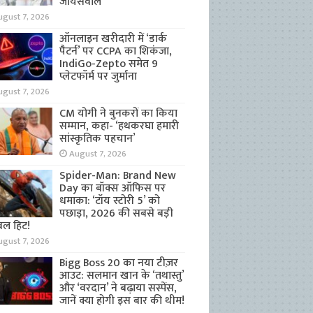
जायसवाल
ugust 7, 2026
ऑनलाइन खरीदारी में ‘डार्क
पैटर्न’ पर CCPA का शिकंजा,
IndiGo-Zepto समेत 9
प्लेटफॉर्म पर जुर्माना
ugust 7, 2026
CM योगी ने बुनकरों का किया
सम्मान, कहा- ‘हथकरघा हमारी
सांस्कृतिक पहचान’
August 7, 2026
Spider-Man: Brand New
Day का बॉक्स ऑफिस पर
धमाका: ‘टॉय स्टोरी 5’ को
पछाड़ा, 2026 की सबसे बड़ी
बल हिट!
ugust 7, 2026
Bigg Boss 20 का नया टीज़र
आउट: सलमान खान के ‘तथास्तु’
और ‘वरदान’ ने बढ़ाया सस्पेंस,
जानें क्या होगी इस बार की थीम!