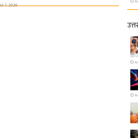
A
st 7, 2026
उत्त
A
A