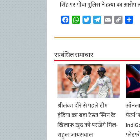
सिंह पर गोवा पुलिस ने हत्या का आरोप 
F
W
T
T
E
C
S
a
h
w
e
m
o
h
c
a
i
l
a
p
a
e
t
t
e
i
y
r
b
s
t
g
l
L
e
सम्बंधित समाचार
o
A
e
r
i
o
p
r
a
n
k
p
m
k
श्रीलंका दौरे से पहले टीम
ऑनलाइन
इंडिया का बड़ा टेस्ट! स्पिन के
पैटर्न
खिलाफ खुद को परखेंगे गिल-
IndiG
राहुल-जायसवाल
प्लेटफॉ