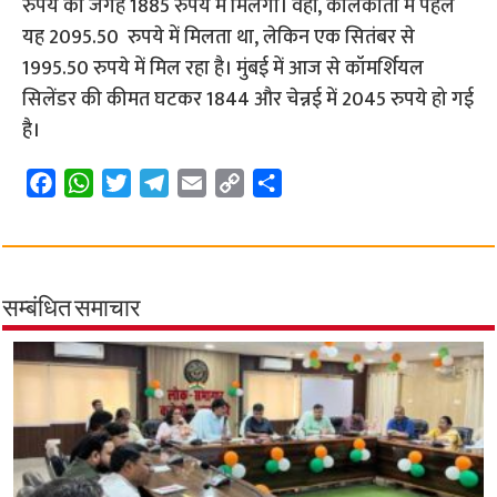
रुपये की जगह 1885 रुपये में मिलेगा। वहीं, कोलकाता में पहले
यह 2095.50 रुपये में मिलता था, लेकिन एक सितंबर से
1995.50 रुपये में मिल रहा है। मुंबई में आज से कॉमर्शियल
सिलेंडर की कीमत घटकर 1844 और चेन्नई में 2045 रुपये हो गई
है।
F
W
T
T
E
C
S
a
h
w
e
m
o
h
c
a
i
l
a
p
a
e
t
t
e
i
y
r
b
s
t
g
l
L
e
सम्बंधित समाचार
o
A
e
r
i
o
p
r
a
n
k
p
m
k