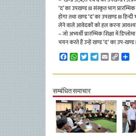
– खण्ड अ,ब,स एवं द का उपखण्ड I अंग
‘द’ का उपखण्ड III संस्कृत भाग प्रारम्भिक 
होगा तथा खण्ड ‘द’ का उपखण्ड III हिन्दी भाग
लेने वाले आवेदकों को हल करना आवश्य
– जो अभ्यर्थी प्रारम्भिक शिक्षा में डिप्लोम
चयन करते हैं उन्हें खण्ड ‘द‘ का उप-खण्
F
W
T
T
E
C
S
a
h
w
e
m
o
h
c
a
i
l
a
p
a
e
t
t
e
i
y
r
b
s
t
g
l
L
e
सम्बंधित समाचार
o
A
e
r
i
o
p
r
a
n
k
p
m
k