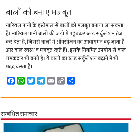
बालों को बनाए मजबूत
नारियल पानी के इस्तेमाल से बालों को मजबूत बनाया जा सकता
है। नारियल पानी बालों की जड़ो में पहुंचकर ब्लड सर्कुलेशन तेज
कर देता है, जिससे बालों में ऑक्सीजन का आवागमन बढ़ जाता है
और बाल स्वस्थ व मजबूत रहते हैं।, इसके नियमित उपयोग से बाल
चमकदार भी बनते हैं। ये बालों का ब्लड सर्कुलेशन बढ़ाने में भी
मदद करता है।
F
W
T
T
E
C
S
a
h
w
e
m
o
h
c
a
i
l
a
p
a
e
t
t
e
i
y
r
b
s
t
g
l
L
e
सम्बंधित समाचार
o
A
e
r
i
o
p
r
a
n