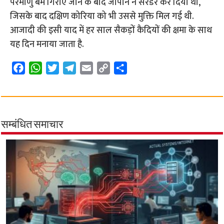
परमाणु बम गिराए जाने के बाद जापान ने सरेंडर कर दिया था,
जिसके बाद दक्षिण कोरिया को भी उससे मुक्ति मिल गई थी.
आजादी की इसी याद में हर साल सैकड़ों कैदियों की क्षमा के साथ
यह दिन मनाया जाता है.
F
W
T
T
E
C
S
a
h
w
e
m
o
h
c
a
i
l
a
p
a
e
t
t
e
i
y
r
b
s
t
g
l
L
e
सम्बंधित समाचार
o
A
e
r
i
o
p
r
a
n
k
p
m
k