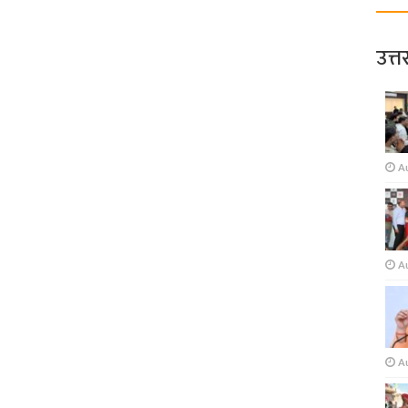
उत्त
A
A
A