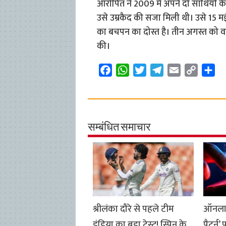
आरोपित ने 2009 में अपने दो साथियों 
उसे उम्रकैद की सजा मिली थी। उसे 15 मई
का बचपन का दोस्त है। तीन अगस्त को व
की।
F
W
T
T
E
C
S
a
h
w
e
m
o
h
c
a
i
l
a
p
a
e
t
t
e
i
y
r
b
s
t
g
l
L
e
सम्बंधित समाचार
o
A
e
r
i
o
p
r
a
n
k
p
m
k
श्रीलंका दौरे से पहले टीम
ऑनलाइन
इंडिया का बड़ा टेस्ट! स्पिन के
पैटर्न