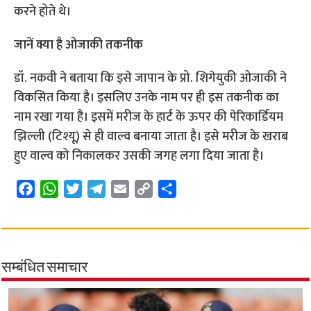
करने होते थे।
जानें क्या है ओजाकी तकनीक
डॉ. नकवी ने बताया कि इसे जापान के प्रो. शिगेयुकी ओजाकी ने
विकसित किया है। इसलिए उनके नाम पर ही इस तकनीक का
नाम रखा गया है। इसमें मरीज के हार्ट के ऊपर की पेरिकार्डियम
झिल्ली (टिश्यू) से ही वाल्व बनाया जाता है। इसे मरीज के खराब
हुए वाल्व को निकालकर उसकी जगह लगा दिया जाता है।
F
W
T
T
E
C
S
a
h
w
e
m
o
h
c
a
i
l
a
p
a
e
t
t
e
i
y
r
b
s
t
g
l
L
e
सम्बंधित समाचार
o
A
e
r
i
o
p
r
a
n