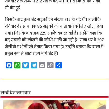
रविवार तक राज्य में 212 सड़कें बंद थी। 101 सड़कें सोमवार को
भी बंद हुई।
जिसके बाद कुल बंद सड़कों की संख्या 315 हो गई थी। हालांकि
रविवार देर सांय तक 86 सड़कों को यातायात के लिए खोल दिया
गया। जिसके बाद अब 229 सड़कें बंद रह गई हैं। उन्होंने कहा कि
बंद सड़कों को खोलने की कोशिश की जा रही है। राज्य भर में 297
जेसीबी मशीनों को तैनात किया गया है। उन्होंने बताया कि राज्य में
प्रमुख रूप से आठ राज्य मार्ग बंद हैं।
F
W
T
T
E
C
S
a
h
w
e
m
o
h
c
a
i
l
a
p
a
e
t
t
e
i
y
r
b
s
t
g
l
L
e
सम्बंधित समाचार
o
A
e
r
i
o
p
r
a
n