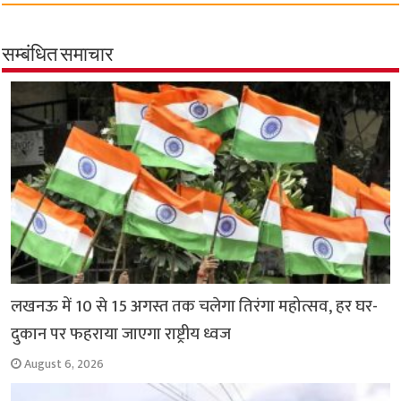
e
t
t
e
i
y
r
b
s
t
g
l
L
e
सम्बंधित समाचार
o
A
e
r
i
o
p
r
a
n
k
p
m
k
लखनऊ में 10 से 15 अगस्त तक चलेगा तिरंगा महोत्सव, हर घर-
दुकान पर फहराया जाएगा राष्ट्रीय ध्वज
August 6, 2026