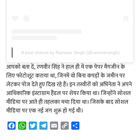
A post shared by Ranveer Singh (@ranveersingh)
आपको बता दें, रणवीर सिंह ने हाल ही में एक पेपर मैगजीन के
लिए फोटोशूट कराया था, जिनमें वो बिना कपड़ों के जमीन पर
लेटकर पोज देते हुए दिख रहे हैं। इन तस्वीरों को अभिनेता ने अपने
आधिकारिक इंस्टाग्राम हैंडल पर शेयर किया था। जिन्होंने सोशल
मीडिया पर आते ही तहलका मचा दिया था। जिसके बाद सोशल
मीडिया पर एक नई जंग शुरू हो गई थी।
F
W
T
T
E
C
S
a
h
w
e
m
o
h