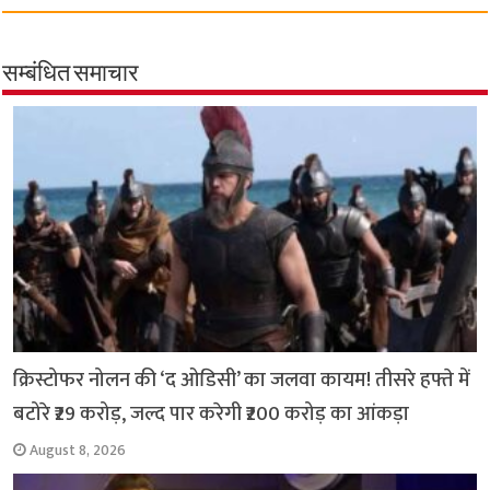
c
a
i
l
a
p
a
e
t
t
e
i
y
r
b
s
t
g
l
L
e
सम्बंधित समाचार
o
A
e
r
i
o
p
r
a
n
k
p
m
k
क्रिस्टोफर नोलन की ‘द ओडिसी’ का जलवा कायम! तीसरे हफ्ते में
बटोरे ₹29 करोड़, जल्द पार करेगी ₹200 करोड़ का आंकड़ा
August 8, 2026