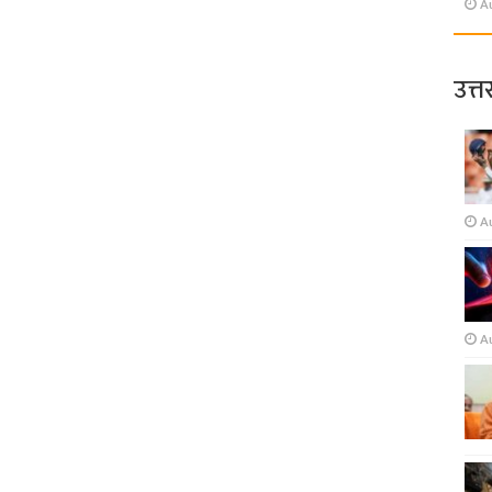
A
उत्त
A
A