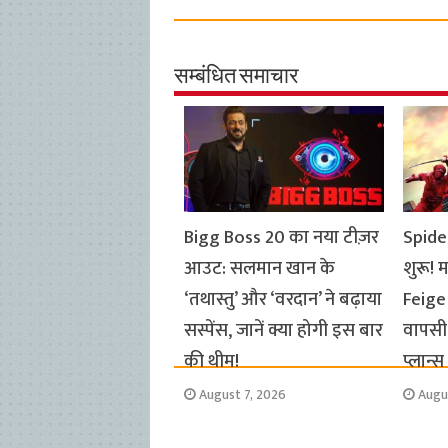
c
a
i
l
a
p
a
e
t
t
e
i
y
r
b
s
t
g
l
L
e
सम्बंधित समाचार
o
A
e
r
i
o
p
r
a
n
k
p
m
k
Bigg Boss 20 का नया टीज़र
Spide
आउट: सलमान खान के
शुरू! 
‘तथास्तु’ और ‘वरदान’ ने बढ़ाया
Feige
सस्पेंस, जानें क्या होगी इस बार
वापसी 
की थीम!
प्लान्
August 7, 2026
Augu