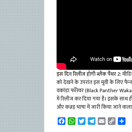
इस दिन रिलीज होगी ब्लैक पैंथर 2:
मीडिय
को देखने के उपरांत इस मूवी के लिए फैन्स
वकांडा फॉरेवर (Black Panther Wakan
में रिलीज कर दिया गया है। इसके साथ ही 
और कन्नड़ भाषा में जारी किया जाने वाला
F
W
T
T
E
C
S
a
h
w
e
m
o
h