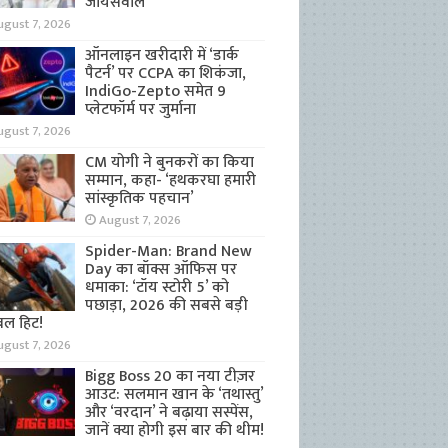
जायसवाल
ugust 7, 2026
ऑनलाइन खरीदारी में ‘डार्क
पैटर्न’ पर CCPA का शिकंजा,
IndiGo-Zepto समेत 9
प्लेटफॉर्म पर जुर्माना
ugust 7, 2026
CM योगी ने बुनकरों का किया
सम्मान, कहा- ‘हथकरघा हमारी
सांस्कृतिक पहचान’
August 7, 2026
Spider-Man: Brand New
Day का बॉक्स ऑफिस पर
धमाका: ‘टॉय स्टोरी 5’ को
पछाड़ा, 2026 की सबसे बड़ी
बल हिट!
ugust 7, 2026
Bigg Boss 20 का नया टीज़र
आउट: सलमान खान के ‘तथास्तु’
और ‘वरदान’ ने बढ़ाया सस्पेंस,
जानें क्या होगी इस बार की थीम!