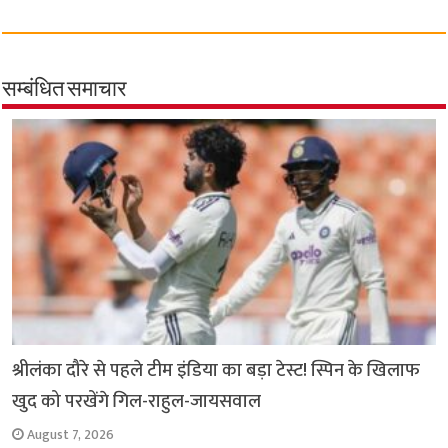
a
h
w
e
m
o
h
c
a
i
l
a
p
a
e
t
t
e
i
y
r
b
s
t
g
l
L
e
सम्बंधित समाचार
o
A
e
r
i
o
p
r
a
n
k
p
m
k
श्रीलंका दौरे से पहले टीम इंडिया का बड़ा टेस्ट! स्पिन के खिलाफ
खुद को परखेंगे गिल-राहुल-जायसवाल
August 7, 2026