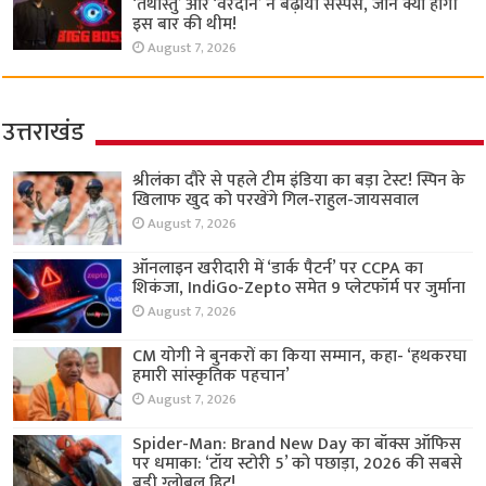
‘तथास्तु’ और ‘वरदान’ ने बढ़ाया सस्पेंस, जानें क्या होगी
इस बार की थीम!
August 7, 2026
उत्तराखंड
श्रीलंका दौरे से पहले टीम इंडिया का बड़ा टेस्ट! स्पिन के
खिलाफ खुद को परखेंगे गिल-राहुल-जायसवाल
August 7, 2026
ऑनलाइन खरीदारी में ‘डार्क पैटर्न’ पर CCPA का
शिकंजा, IndiGo-Zepto समेत 9 प्लेटफॉर्म पर जुर्माना
August 7, 2026
CM योगी ने बुनकरों का किया सम्मान, कहा- ‘हथकरघा
हमारी सांस्कृतिक पहचान’
August 7, 2026
Spider-Man: Brand New Day का बॉक्स ऑफिस
पर धमाका: ‘टॉय स्टोरी 5’ को पछाड़ा, 2026 की सबसे
बड़ी ग्लोबल हिट!