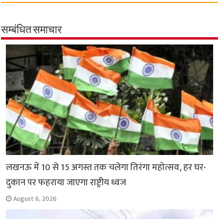
e
t
t
e
i
y
r
b
s
t
g
l
L
e
सम्बंधित समाचार
o
A
e
r
i
o
p
r
a
n
k
p
m
k
लखनऊ में 10 से 15 अगस्त तक चलेगा तिरंगा महोत्सव, हर घर-
दुकान पर फहराया जाएगा राष्ट्रीय ध्वज
August 6, 2026