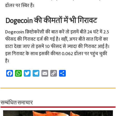
डॉलर पर स्थिर है।
Dogecoin की कीमतों में भी गिरावट
Dogecoin क्रिप्टोकरेंसी की बात करें तो इसमें बीते 24 घंटे में 2.5
फीसद की गिरावट दर्ज की गई है। वहीं, अगर बीते सात दिनों का
डाटा देखा जाए तो इसमें 10 फीसद से ज्यादा की गिरावट आई है।
इस गिरावट के साथ इसकी कीमत 0.062 डॉलर पर पहुंच चुकी
है।
F
W
T
T
E
C
S
a
h
w
e
m
o
h
c
a
i
l
a
p
a
e
t
t
e
i
y
r
b
s
t
g
l
L
e
सम्बंधित समाचार
o
A
e
r
i
o
p
r
a
n