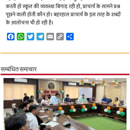
करती हो स्कूल की व्यवस्था बिगाड़ रही हो, प्राचार्य के सामने प्रश्न
पूछने वाली होती कौन हो। बहरहाल प्राचार्य के इस तरह के शब्दों
के आलोचना भी हो रही है।
F
W
T
T
E
C
S
a
h
w
e
m
o
h
c
a
i
l
a
p
a
e
t
t
e
i
y
r
b
s
t
g
l
L
e
सम्बंधित समाचार
o
A
e
r
i
o
p
r
a
n
k
p
m
k