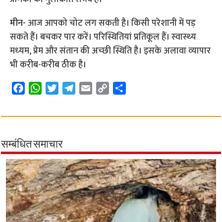
मीन-
आज आपको चोट लग सकती है। किसी परेशानी में पड़
सकते हैं। बचकर पार करें। परिस्थितियां प्रतिकूल हैं। स्‍वास्‍थ्‍य
मध्‍यम, प्रेम और संतान की अच्‍छी स्थिति है। इसके अलावा व्‍यापार
भी करीब-करीब ठीक है।
F
W
T
T
E
C
S
a
h
w
e
m
o
h
c
a
i
l
a
p
a
e
t
t
e
i
y
r
b
s
t
g
l
L
e
सम्बंधित समाचार
o
A
e
r
i
o
p
r
a
n
k
p
m
k