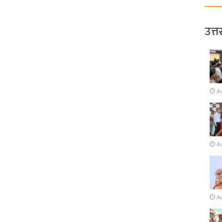
उत्त
A
A
A