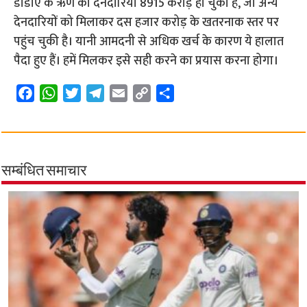
डीडीए के ऋण की देनदारियां 8915 करोड़ हो चुकी हैं, जो अन्य
देनदारियों को मिलाकर दस हजार करोड़ के खतरनाक स्तर पर
पहुंच चुकी है। यानी आमदनी से अधिक खर्च के कारण ये हालात
पैदा हुए हैं। हमें मिलकर इसे सही करने का प्रयास करना होगा।
F
W
T
T
E
C
S
a
h
w
e
m
o
h
c
a
i
l
a
p
a
e
t
t
e
i
y
r
b
s
t
g
l
L
e
सम्बंधित समाचार
o
A
e
r
i
o
p
r
a
n
k
p
m
k