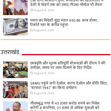
CM योगी बरसाएंगे फूल, कांवड़ियों की खातिरदारी में
देसी से मॉडर्न तक का स्वाद; पिज्जा-मोमोज भी तैयार
August 8, 2026
भारत का विदेशी मुद्रा भंडार 692.86 अरब डॉलर,
रिकॉर्ड स्तर के करीब पहुंचा
August 8, 2026
उत्तराखंड
छात्रवृत्ति और शुल्क प्रतिपूर्ति योजनाओं की डीएम ने की
समीक्षा, समय पर लाभ दिलाने के दिए निर्देश
August 8, 2026
SRMU पहुंचे सनी देओल, करण देओल और प्रीति जिंटा,
‘बंटवारा 1947’ का किया प्रमोशन
August 8, 2026
गौतमबुद्ध नगर में 45 हजार करोड़ रुपये का निवेश
करेंगी 8 कंपनियां, 25 हजार से अधिक युवाओं को