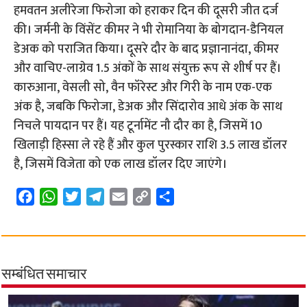
हमवतन अलीरेजा फिरोजा को हराकर दिन की दूसरी जीत दर्ज
की। जर्मनी के विंसेंट कीमर ने भी रोमानिया के बोगदान-डैनियल
डेअक को पराजित किया। दूसरे दौर के बाद प्रज्ञानानंदा, कीमर
और वाचिए-लाग्रेव 1.5 अंकों के साथ संयुक्त रूप से शीर्ष पर हैं।
कारुआना, वेसली सो, वैन फॉरेस्ट और गिरी के नाम एक-एक
अंक है, जबकि फिरोजा, डेअक और सिंदारोव आधे अंक के साथ
निचले पायदान पर हैं। यह टूर्नामेंट नौ दौर का है, जिसमें 10
खिलाड़ी हिस्सा ले रहे हैं और कुल पुरस्कार राशि 3.5 लाख डॉलर
है, जिसमें विजेता को एक लाख डॉलर दिए जाएंगे।
F
W
T
T
E
C
S
a
h
w
e
m
o
h
c
a
i
l
a
p
a
e
t
t
e
i
y
r
b
s
t
g
l
L
e
सम्बंधित समाचार
o
A
e
r
i
o
p
r
a
n