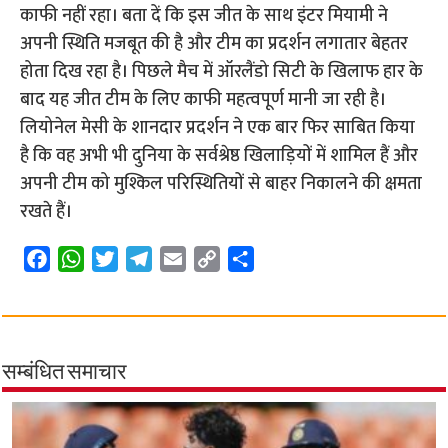
काफी नहीं रहा। बता दें कि इस जीत के साथ इंटर मियामी ने
अपनी स्थिति मजबूत की है और टीम का प्रदर्शन लगातार बेहतर
होता दिख रहा है। पिछले मैच में ऑरलैंडो सिटी के खिलाफ हार के
बाद यह जीत टीम के लिए काफी महत्वपूर्ण मानी जा रही है।
लियोनेल मेसी के शानदार प्रदर्शन ने एक बार फिर साबित किया
है कि वह अभी भी दुनिया के सर्वश्रेष्ठ खिलाड़ियों में शामिल हैं और
अपनी टीम को मुश्किल परिस्थितियों से बाहर निकालने की क्षमता
रखते हैं।
F
W
T
T
E
C
S
a
h
w
e
m
o
h
c
a
i
l
a
p
a
e
t
t
e
i
y
r
b
s
t
g
l
L
e
सम्बंधित समाचार
o
A
e
r
i
o
p
r
a
n
k
p
m
k