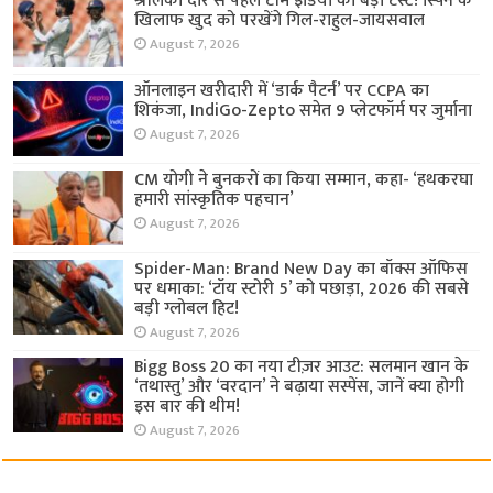
श्रीलंका दौरे से पहले टीम इंडिया का बड़ा टेस्ट! स्पिन के
खिलाफ खुद को परखेंगे गिल-राहुल-जायसवाल
August 7, 2026
ऑनलाइन खरीदारी में ‘डार्क पैटर्न’ पर CCPA का
शिकंजा, IndiGo-Zepto समेत 9 प्लेटफॉर्म पर जुर्माना
August 7, 2026
CM योगी ने बुनकरों का किया सम्मान, कहा- ‘हथकरघा
हमारी सांस्कृतिक पहचान’
August 7, 2026
Spider-Man: Brand New Day का बॉक्स ऑफिस
पर धमाका: ‘टॉय स्टोरी 5’ को पछाड़ा, 2026 की सबसे
बड़ी ग्लोबल हिट!
August 7, 2026
Bigg Boss 20 का नया टीज़र आउट: सलमान खान के
‘तथास्तु’ और ‘वरदान’ ने बढ़ाया सस्पेंस, जानें क्या होगी
इस बार की थीम!
August 7, 2026