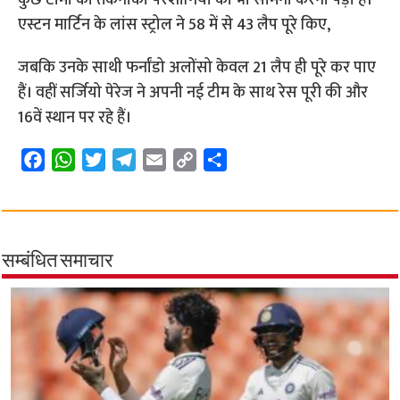
एस्टन मार्टिन के लांस स्ट्रोल ने 58 में से 43 लैप पूरे किए,
जबकि उनके साथी फर्नांडो अलोंसो केवल 21 लैप ही पूरे कर पाए
हैं। वहीं सर्जियो पेरेज ने अपनी नई टीम के साथ रेस पूरी की और
16वें स्थान पर रहे हैं।
F
W
T
T
E
C
S
a
h
w
e
m
o
h
c
a
i
l
a
p
a
e
t
t
e
i
y
r
b
s
t
g
l
L
e
सम्बंधित समाचार
o
A
e
r
i
o
p
r
a
n
k
p
m
k