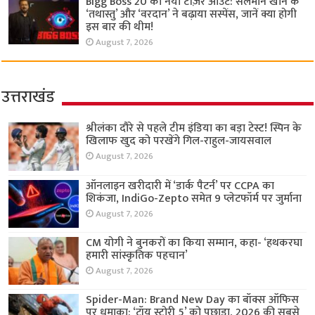
Bigg Boss 20 का नया टीज़र आउट: सलमान खान के
‘तथास्तु’ और ‘वरदान’ ने बढ़ाया सस्पेंस, जानें क्या होगी
इस बार की थीम!
August 7, 2026
उत्तराखंड
श्रीलंका दौरे से पहले टीम इंडिया का बड़ा टेस्ट! स्पिन के
खिलाफ खुद को परखेंगे गिल-राहुल-जायसवाल
August 7, 2026
ऑनलाइन खरीदारी में ‘डार्क पैटर्न’ पर CCPA का
शिकंजा, IndiGo-Zepto समेत 9 प्लेटफॉर्म पर जुर्माना
August 7, 2026
CM योगी ने बुनकरों का किया सम्मान, कहा- ‘हथकरघा
हमारी सांस्कृतिक पहचान’
August 7, 2026
Spider-Man: Brand New Day का बॉक्स ऑफिस
पर धमाका: ‘टॉय स्टोरी 5’ को पछाड़ा, 2026 की सबसे