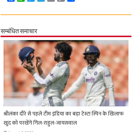
a
h
w
e
m
o
h
c
a
i
l
a
p
a
e
t
t
e
i
y
r
b
s
t
g
l
L
e
सम्बंधित समाचार
o
A
e
r
i
o
p
r
a
n
k
p
m
k
श्रीलंका दौरे से पहले टीम इंडिया का बड़ा टेस्ट! स्पिन के खिलाफ
खुद को परखेंगे गिल-राहुल-जायसवाल