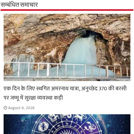
b
s
t
g
l
L
e
सम्बंधित समाचार
o
A
e
r
i
o
p
r
a
n
k
p
m
k
एक दिन के लिए स्थगित अमरनाथ यात्रा, अनुच्छेद 370 की बरसी
पर जम्मू में सुरक्षा व्यवस्था कड़ी
August 6, 2026