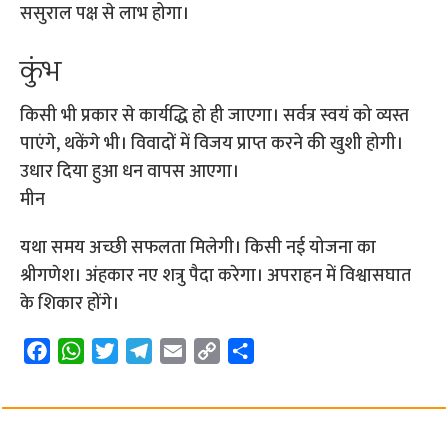
ससुराल पक्ष से लाभ होगा।
कुंभ
किसी भी प्रकार से कार्यद्धि हो ही जाएगा। सर्वत्र स्वयं को व्यस्त
पाएंगे, थकेंगे भी। विवादों में विजय प्राप्त करने की खुशी होगी।
उधार दिया हुआ धन वापस आएगा।
मीन
यथा समय अच्छी सफलता मिलेगी। किसी नई योजना का
श्रीगणेश। अंहकार नए शत्रु पैदा करेगा। अपराहन में विश्वासघात
के शिकार होंगे।
F
W
T
T
E
C
S
a
h
w
e
m
o
h
c
a
i
l
a
p
a
e
t
t
e
i
y
r