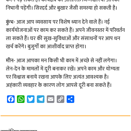
निभानी पड़ेंगी। सिरदर्द और बुखार जैसी समस्या हो सकती है।
कुंभ-
आज आप व्यवसाय पर विशेष ध्यान देने वाले हैं। नई
कार्ययोजनाओं पर काम कर सकते हैं। अपने जीवनस्तर में परिवर्तन
ला सकते हैं। घर की सुख-सुविधाओं और संसाधनों पर आप धन
खर्च करेंगे। बुजुर्गों का आशीर्वाद प्राप्त होगा।
मीन-
आज आपका मन किसी भी काम में अच्छे से नहीं लगेगा।
लेन-देन के मामलों में दूरी बनाकर रखें। अपने काम और योग्यता
पर विश्वास बनाये रखना आपके लिए अत्यंत आवश्यक है।
अहंकारी व्यवहार के कारण लोग आपसे दूरी बना सकते हैं।
F
W
T
T
E
C
S
a
h
w
e
m
o
h
c
a
i
l
a
p
a
e
t
t
e
i
y
r
b
s
t
g
l
L
e