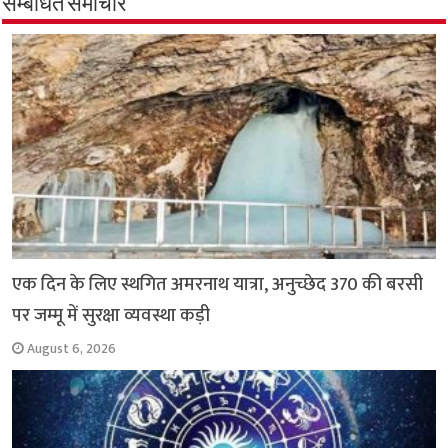
सम्बंधित समाचार
o
A
e
r
i
o
p
r
a
n
k
p
m
k
एक दिन के लिए स्थगित अमरनाथ यात्रा, अनुच्छेद 370 की बरसी
पर जम्मू में सुरक्षा व्यवस्था कड़ी
August 6, 2026