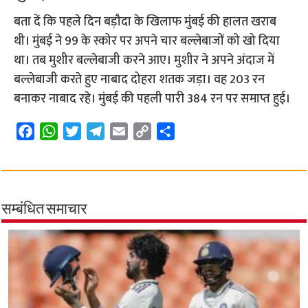
बता दें कि पहले दिन बड़ौदा के खिलाफ मुंबई की हालत खराब
थी। मुंबई ने 99 के स्कोर पर अपने चार बल्लेबाजों को खो दिया
था। तब मुशीर बल्लेबाजी करने आए। मुशीर ने अपने अंदाज में
बल्लेबाजी करते हुए नाबाद दोहरा शतक जड़ा। वह 203 रन
बनाकर नाबाद रहे। मुंबई की पहली पारी 384 रन पर समाप्त हुई।
F
W
T
T
E
C
S
a
h
w
e
m
o
h
c
a
i
l
a
p
a
e
t
t
e
i
y
r
b
s
t
g
l
L
e
सम्बंधित समाचार
o
A
e
r
i
o
p
r
a
n
k
p
m
k