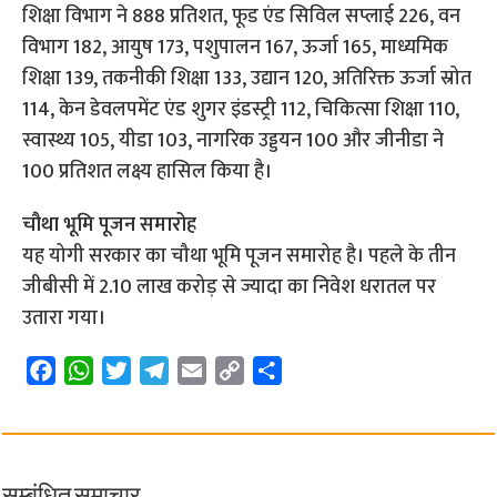
शिक्षा विभाग ने 888 प्रतिशत, फूड एंड सिविल सप्लाई 226, वन
विभाग 182, आयुष 173, पशुपालन 167, ऊर्जा 165, माध्यमिक
शिक्षा 139, तकनीकी शिक्षा 133, उद्यान 120, अतिरिक्त ऊर्जा स्रोत
114, केन डेवलपमेंट एंड शुगर इंडस्ट्री 112, चिकित्सा शिक्षा 110,
स्वास्थ्य 105, यीडा 103, नागरिक उड्डयन 100 और जीनीडा ने
100 प्रतिशत लक्ष्य हासिल किया है।
चौथा भूमि पूजन समारोह
यह योगी सरकार का चौथा भूमि पूजन समारोह है। पहले के तीन
जीबीसी में 2.10 लाख करोड़ से ज्यादा का निवेश धरातल पर
उतारा गया।
F
W
T
T
E
C
S
a
h
w
e
m
o
h
c
a
i
l
a
p
a
e
t
t
e
i
y
r
b
s
t
g
l
L
e