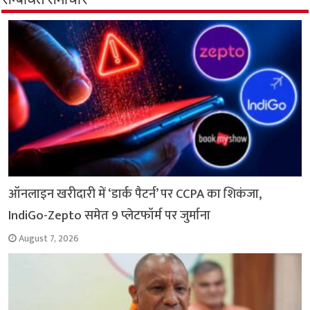
सम्बंधित समाचार
o
A
e
r
i
o
p
r
a
n
k
p
m
k
ऑनलाइन खरीदारी में ‘डार्क पैटर्न’ पर CCPA का शिकंजा,
IndiGo-Zepto समेत 9 प्लेटफॉर्म पर जुर्माना
August 7, 2026