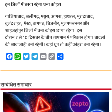
इन जिलों में छाया रहेगा घना कोहरा
गाजियाबाद, अलीगढ़, मथुरा, आगरा, हाथरस, मुरादाबाद,
बुलंदशहर, मेरठ, बागपत, बिजनौर, मुजफ्फरनगर और
शाहजहांपुर जिलों में घना कोहरा छाया रहेगा। इस
दौरान 7 से 10 दिसंबर के बीच तापमान में परिवर्तन होगा। बादलों
की आवाजाही बनी रहेगी। कहीं धूप तो कहीं कोहरा बना रहेगा।
F
W
T
T
E
C
S
a
h
w
e
m
o
h
c
a
i
l
a
p
a
e
t
t
e
i
y
r
b
s
t
g
l
L
e
सम्बंधित समाचार
o
A
e
r
i
o
p
r
a
n
k
p
m
k