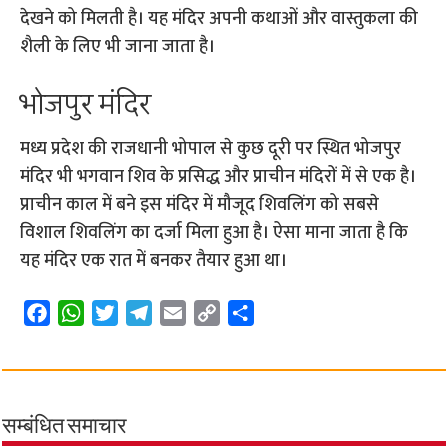
देखने को मिलती है। यह मंदिर अपनी कथाओं और वास्तुकला की
शैली के लिए भी जाना जाता है।
भोजपुर मंदिर
मध्य प्रदेश की राजधानी भोपाल से कुछ दूरी पर स्थित भोजपुर
मंदिर भी भगवान शिव के प्रसिद्ध और प्राचीन मंदिरों में से एक है।
प्राचीन काल में बने इस मंदिर में मौजूद शिवलिंग को सबसे
विशाल शिवलिंग का दर्जा मिला हुआ है। ऐसा माना जाता है कि
यह मंदिर एक रात में बनकर तैयार हुआ था।
F
W
T
T
E
C
S
a
h
w
e
m
o
h
c
a
i
l
a
p
a
e
t
t
e
i
y
r
b
s
t
g
l
L
e
सम्बंधित समाचार
o
A
e
r
i