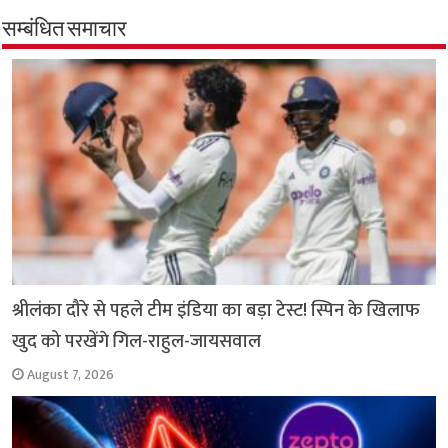
b
s
t
g
l
L
e
सम्बंधित समाचार
o
A
e
r
i
o
p
r
a
n
k
p
m
k
श्रीलंका दौरे से पहले टीम इंडिया का बड़ा टेस्ट! स्पिन के खिलाफ
खुद को परखेंगे गिल-राहुल-जायसवाल
August 7, 2026