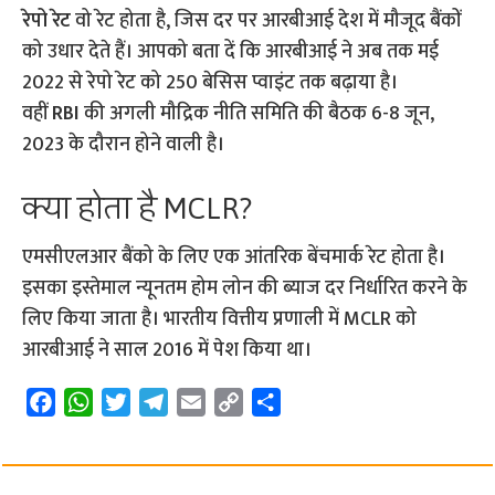
रेपो रेट
वो रेट होता है, जिस दर पर आरबीआई देश में मौजूद बैंकों
को उधार देते हैं। आपको बता दें कि आरबीआई ने अब तक मई
2022 से रेपो रेट को 250 बेसिस प्वाइंट तक बढ़ाया है।
वहीं
RBI
की अगली मौद्रिक नीति समिति की बैठक 6-8 जून,
2023 के दौरान होने वाली है।
क्या होता है MCLR?
एमसीएलआर बैंको के लिए एक आंतरिक बेंचमार्क रेट होता है।
इसका इस्तेमाल न्यूनतम होम लोन की ब्याज दर निर्धारित करने के
लिए किया जाता है। भारतीय वित्तीय प्रणाली में MCLR को
आरबीआई ने साल 2016 में पेश किया था।
F
W
T
T
E
C
S
a
h
w
e
m
o
h
c
a
i
l
a
p
a
e
t
t
e
i
y
r