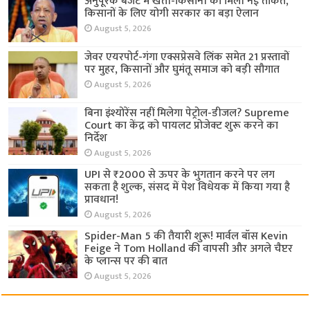
अनुपूरक बजट में खेती-किसानी को मिली नई ताकत,
किसानों के लिए योगी सरकार का बड़ा ऐलान
August 5, 2026
जेवर एयरपोर्ट-गंगा एक्सप्रेसवे लिंक समेत 21 प्रस्तावों
पर मुहर, किसानों और घुमंतू समाज को बड़ी सौगात
August 5, 2026
बिना इंश्योरेंस नहीं मिलेगा पेट्रोल-डीजल? Supreme
Court का केंद्र को पायलट प्रोजेक्ट शुरू करने का
निर्देश
August 5, 2026
UPI से ₹2000 से ऊपर के भुगतान करने पर लग
सकता है शुल्क, संसद में पेश विधेयक में किया गया है
प्रावधान!
August 5, 2026
Spider-Man 5 की तैयारी शुरू! मार्वल बॉस Kevin
Feige ने Tom Holland की वापसी और अगले चैप्टर
के प्लान्स पर की बात
August 5, 2026