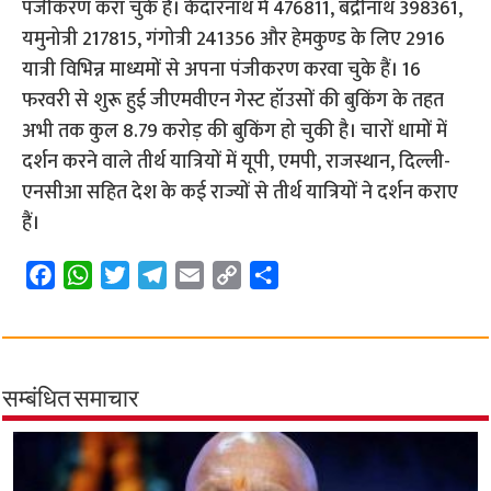
पंजीकरण करा चुके हैं। केदारनाथ में 476811, बद्रीनाथ 398361,
यमुनोत्री 217815, गंगोत्री 241356 और हेमकुण्ड के लिए 2916
यात्री विभिन्न माध्यमों से अपना पंजीकरण करवा चुके हैं। 16
फरवरी से शुरू हुई जीएमवीएन गेस्ट हॉउसों की बुकिंग के तहत
अभी तक कुल 8.79 करोड़ की बुकिंग हो चुकी है। चारों धामों में
दर्शन करने वाले तीर्थ यात्रियों में यूपी, एमपी, राजस्थान, दिल्ली-
एनसीआ सहित देश के कई राज्यों से तीर्थ यात्रियों ने दर्शन कराए
हैं।
F
W
T
T
E
C
S
a
h
w
e
m
o
h
c
a
i
l
a
p
a
e
t
t
e
i
y
r
b
s
t
g
l
L
e
सम्बंधित समाचार
o
A
e
r
i
o
p
r
a
n
k
p
m
k