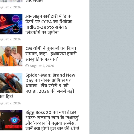
जायसवाल
ugust 7, 2026
ऑनलाइन खरीदारी में ‘डार्क
पैटर्न’ पर CCPA का शिकंजा,
IndiGo-Zepto समेत 9
प्लेटफॉर्म पर जुर्माना
ugust 7, 2026
CM योगी ने बुनकरों का किया
सम्मान, कहा- ‘हथकरघा हमारी
सांस्कृतिक पहचान’
August 7, 2026
Spider-Man: Brand New
Day का बॉक्स ऑफिस पर
धमाका: ‘टॉय स्टोरी 5’ को
पछाड़ा, 2026 की सबसे बड़ी
बल हिट!
ugust 7, 2026
Bigg Boss 20 का नया टीज़र
आउट: सलमान खान के ‘तथास्तु’
और ‘वरदान’ ने बढ़ाया सस्पेंस,
जानें क्या होगी इस बार की थीम!