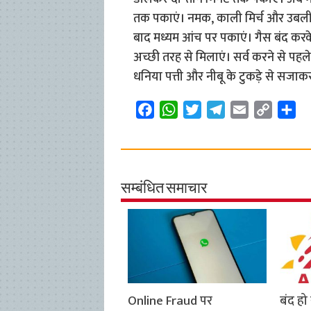
तक पकाएं। नमक, काली मिर्च और उबली
बाद मध्यम आंच पर पकाएं। गैस बंद करके म
अच्छी तरह से मिलाएं। सर्व करने से पहल
धनिया पत्ती और नीबू के टुकड़े से सजाकर 
F
W
T
T
E
C
S
a
h
w
e
m
o
h
c
a
i
l
a
p
a
e
t
t
e
i
y
r
b
s
t
g
l
L
e
सम्बंधित समाचार
o
A
e
r
i
o
p
r
a
n
k
p
m
k
Online Fraud पर
बंद ह