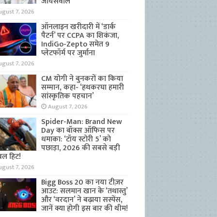
जायसवाल
ugust 7, 2026
ऑनलाइन खरीदारी में ‘डार्क
पैटर्न’ पर CCPA का शिकंजा,
IndiGo-Zepto समेत 9
प्लेटफॉर्म पर जुर्माना
ugust 7, 2026
CM योगी ने बुनकरों का किया
सम्मान, कहा- ‘हथकरघा हमारी
सांस्कृतिक पहचान’
August 7, 2026
Spider-Man: Brand New
Day का बॉक्स ऑफिस पर
धमाका: ‘टॉय स्टोरी 5’ को
पछाड़ा, 2026 की सबसे बड़ी
बल हिट!
ugust 7, 2026
Bigg Boss 20 का नया टीज़र
आउट: सलमान खान के ‘तथास्तु’
और ‘वरदान’ ने बढ़ाया सस्पेंस,
जानें क्या होगी इस बार की थीम!