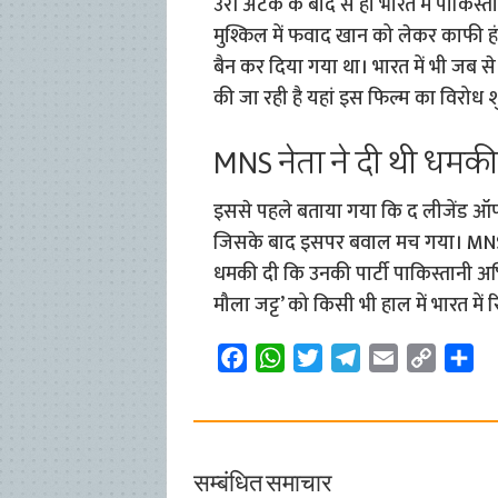
उरी अटैक के बाद से ही भारत में पाकिस्त
मुश्किल में फवाद खान को लेकर काफी हं
बैन कर दिया गया था। भारत में भी जब 
की जा रही है यहां इस फिल्म का विरोध श
MNS नेता ने दी थी धमकी
इससे पहले बताया गया कि द लीजेंड ऑफ 
जिसके बाद इसपर बवाल मच गया। MNS 
धमकी दी कि उनकी पार्टी पाकिस्तानी अ
मौला जट्ट’ को किसी भी हाल में भारत में र
F
W
T
T
E
C
S
a
h
w
e
m
o
h
c
a
i
l
a
p
a
e
t
t
e
i
y
r
b
s
t
g
l
L
e
सम्बंधित समाचार