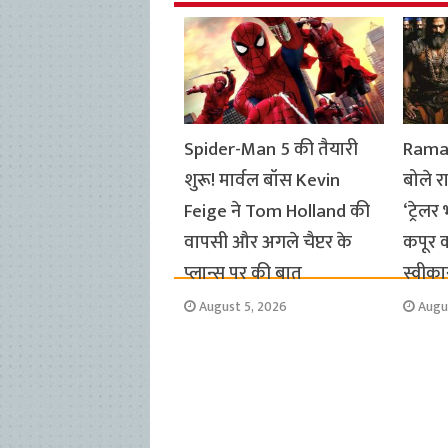
o
A
e
r
i
o
p
r
a
n
k
p
m
k
Spider-Man 5 की तैयारी
Ramay
शुरू! मार्वल बॉस Kevin
बोले र
Feige ने Tom Holland की
‘ट्रेलर
वापसी और अगले चैप्टर के
कपूर क
प्लान्स पर की बात
स्वीका
August 5, 2026
Augu