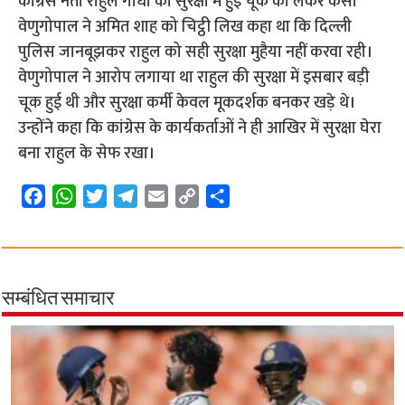
कांग्रेस नेता राहुल गांधी की सुरक्षा में हुई चूक को लेकर केसी
वेणुगोपाल ने अमित शाह को चिट्ठी लिख कहा था कि दिल्ली
पुलिस जानबूझकर राहुल को सही सुरक्षा मुहैया नहीं करवा रही।
वेणुगोपाल ने आरोप लगाया था राहुल की सुरक्षा में इसबार बड़ी
चूक हुई थी और सुरक्षा कर्मी केवल मूकदर्शक बनकर खड़े थे।
उन्होंने कहा कि कांग्रेस के कार्यकर्ताओं ने ही आखिर में सुरक्षा घेरा
बना राहुल के सेफ रखा।
F
W
T
T
E
C
S
a
h
w
e
m
o
h
c
a
i
l
a
p
a
e
t
t
e
i
y
r
b
s
t
g
l
L
e
सम्बंधित समाचार
o
A
e
r
i
o
p
r
a
n
k
p
m
k