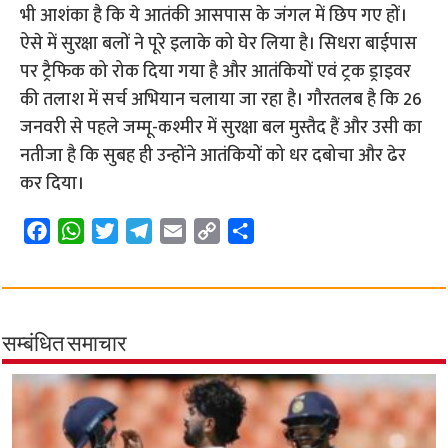
भी आशंका है कि ये आतंकी आसपास के जंगल में छिप गए हों।
ऐसे में सुरक्षा बलों ने पूरे इलाके को घेर लिया है। सिधरा बाईपास
पर ट्रैफिक को रोक दिया गया है और आतंकियों एवं ट्रक ड्राइवर
की तलाश में सर्च अभियान चलाया जा रहा है। गौरतलब है कि 26
जनवरी से पहले जम्मू-कश्मीर में सुरक्षा बल मुस्तैद हैं और उसी का
नतीजा है कि सुबह ही उन्होंने आतंकियों को धर दबोचा और ढेर
कर दिया।
F
W
T
T
E
C
S
a
h
w
e
m
o
h
c
a
i
l
a
p
a
e
t
t
e
i
y
r
b
s
t
g
l
L
e
सम्बंधित समाचार
o
A
e
r
i
o
p
r
a
n
k
p
m
k