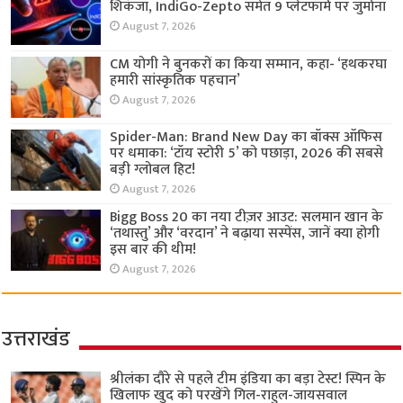
शिकंजा, IndiGo-Zepto समेत 9 प्लेटफॉर्म पर जुर्माना
August 7, 2026
CM योगी ने बुनकरों का किया सम्मान, कहा- ‘हथकरघा
हमारी सांस्कृतिक पहचान’
August 7, 2026
Spider-Man: Brand New Day का बॉक्स ऑफिस
पर धमाका: ‘टॉय स्टोरी 5’ को पछाड़ा, 2026 की सबसे
बड़ी ग्लोबल हिट!
August 7, 2026
Bigg Boss 20 का नया टीज़र आउट: सलमान खान के
‘तथास्तु’ और ‘वरदान’ ने बढ़ाया सस्पेंस, जानें क्या होगी
इस बार की थीम!
August 7, 2026
उत्तराखंड
श्रीलंका दौरे से पहले टीम इंडिया का बड़ा टेस्ट! स्पिन के
खिलाफ खुद को परखेंगे गिल-राहुल-जायसवाल