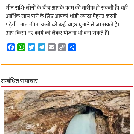
मीन राशि-
लोगों के बीच आपके काम की तारीफ हो सकती है। वहीं
आर्थिक लाभ पाने के लिए आपको थोड़ी ज्यादा मेहनत करनी
पड़ेगी। माता-पिता बच्चों को कहीं बाहर घुमाने ले जा सकते हैं।
आप किसी नए कार्य को लेकर योजना भी बना सकते हैं।
F
W
T
T
E
C
S
a
h
w
e
m
o
h
c
a
i
l
a
p
a
e
t
t
e
i
y
r
b
s
t
g
l
L
e
सम्बंधित समाचार
o
A
e
r
i
o
p
r
a
n
k
p
m
k