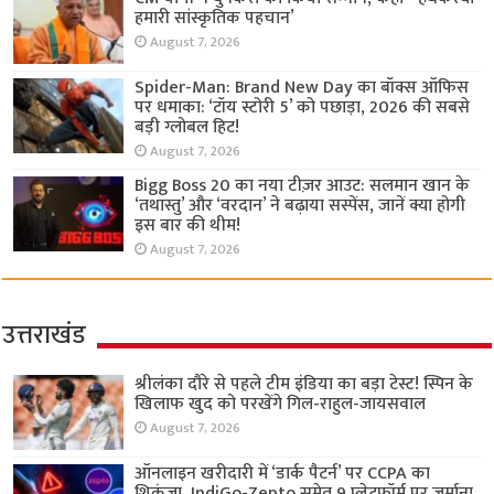
हमारी सांस्कृतिक पहचान’
August 7, 2026
Spider-Man: Brand New Day का बॉक्स ऑफिस
पर धमाका: ‘टॉय स्टोरी 5’ को पछाड़ा, 2026 की सबसे
बड़ी ग्लोबल हिट!
August 7, 2026
Bigg Boss 20 का नया टीज़र आउट: सलमान खान के
‘तथास्तु’ और ‘वरदान’ ने बढ़ाया सस्पेंस, जानें क्या होगी
इस बार की थीम!
August 7, 2026
उत्तराखंड
श्रीलंका दौरे से पहले टीम इंडिया का बड़ा टेस्ट! स्पिन के
खिलाफ खुद को परखेंगे गिल-राहुल-जायसवाल
August 7, 2026
ऑनलाइन खरीदारी में ‘डार्क पैटर्न’ पर CCPA का
शिकंजा, IndiGo-Zepto समेत 9 प्लेटफॉर्म पर जुर्माना