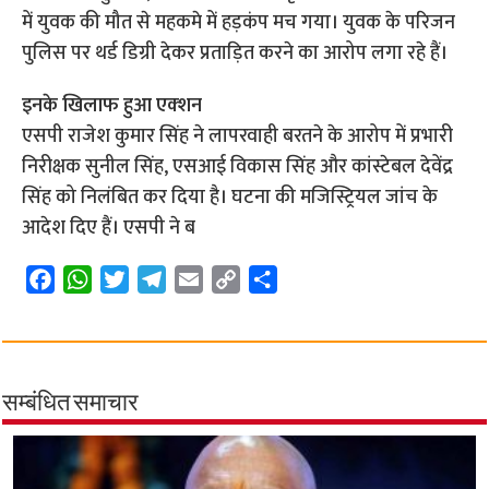
में युवक की मौत से महकमे में हड़कंप मच गया। युवक के परिजन
पुलिस पर थर्ड डिग्री देकर प्रताड़ित करने का आरोप लगा रहे हैं।
इनके खिलाफ हुआ एक्‍शन
एसपी राजेश कुमार सिंह ने लापरवाही बरतने के आरोप में प्रभारी
निरीक्षक सुनील सिंह, एसआई विकास सिंह और कांस्टेबल देवेंद्र
सिंह को निलंबित कर दिया है। घटना की मजिस्ट्रियल जांच के
आदेश दिए हैं। एसपी ने ब
F
W
T
T
E
C
S
a
h
w
e
m
o
h
c
a
i
l
a
p
a
e
t
t
e
i
y
r
b
s
t
g
l
L
e
सम्बंधित समाचार
o
A
e
r
i
o
p
r
a
n
k
p
m
k