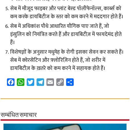
सेब में मौजूद फाइबर और प्लांट बेस्ड पॉलीफेनॉल्स, कार्ब्स को
कम करके डायबिटीज के स्तर को कम करने में मददगार होते हैं।
सेब में अधिकांश पौधे आधारित यौगिक पाए जाते हैं, जो
इंसुलिन को नियंत्रित करते हैं और डायबिटीज़ में फायदेमंद होते
हैं।
विशेषज्ञों के अनुसार मधुमेह के रोगी इसका सेवन कर सकते हैं।
सेब में क्वेरसेटिन और फ़्लोरिज़िन होते हैं, जो शरीर में
डायबिटीज़ के ख़तरे को कम करने में सहायक होते हैं।
F
W
T
T
E
C
S
a
h
w
e
m
o
h
c
a
i
l
a
p
a
e
t
t
e
i
y
r
b
s
t
g
l
L
e
सम्बंधित समाचार
o
A
e
r
i
o
p
r
a
n