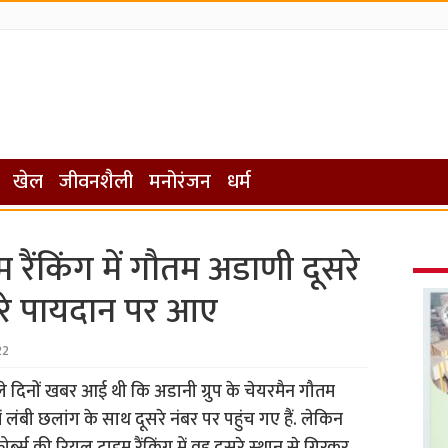
खेल
जीवनशैली
मनोरंजन
धर्म
 रैंक‍िंग में गौतम अडाणी दूसरे
ीसरे पायदान पर आए
22
े द‍िनों खबर आई थी क‍ि अडानी ग्रुप के चेयरमैन गौतम
ें लंबी छलांग के साथ दूसरे नंबर पर पहुंच गए हैं. लेक‍िन