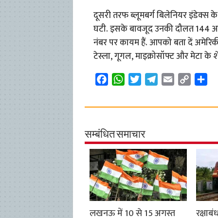
दूसरी तरफ ब्लूमबर्ग बिलेनियर इंडेक्स 
घटी. इसके बावजूद उनकी दौलत 144 अरब ड
नंबर पर कायम हैं. आपको बता दें अमेरिक
टेस्ला, गूगल, माइक्रोसॉफ्ट और मेटा के श
F
W
T
T
E
C
S
a
h
w
e
m
o
h
c
a
i
l
a
p
a
e
t
t
e
i
y
r
b
s
t
g
l
L
e
सम्बंधित समाचार
o
A
e
r
i
o
p
r
a
n
k
p
m
k
लखनऊ में 10 से 15 अगस्त
रक्षाबं