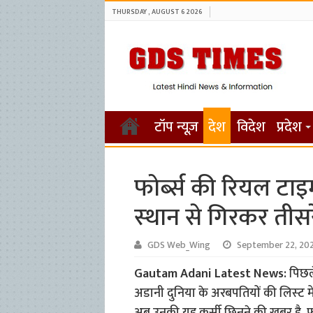
THURSDAY , AUGUST 6 2026
टॉप न्यूज़
देश
विदेश
प्रदेश
फोर्ब्स की र‍ियल टाइम
स्‍थान से ग‍िरकर त
GDS Web_Wing
September 22, 20
Gautam Adani Latest News:
प‍िछल
अडानी दुन‍िया के अरबपत‍ियों की ल‍िस्‍ट म