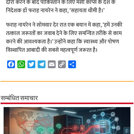
दौरा करने के बाद पाकिस्तान के लिए मर्सी कॉर्प्स के देश के
निदेशक डॉ फराह नायरेन ने कहा, ‘सहायता धीमी है।’
फराह नायरेन ने सोमवार देर रात एक बयान में कहा, ‘हमें उनकी
तत्काल जरूरतों का जवाब देने के लिए समन्वित तरीके से काम
करने की आवश्यकता है।’ उन्होंने कहा कि स्वास्थ्य और पोषण
विस्थापित आबादी की सबसे महत्वपूर्ण जरूरत है।
F
W
T
T
E
C
S
a
h
w
e
m
o
h
c
a
i
l
a
p
a
e
t
t
e
i
y
r
b
s
t
g
l
L
e
सम्बंधित समाचार
o
A
e
r
i
o
p
r
a
n
k
p
m
k